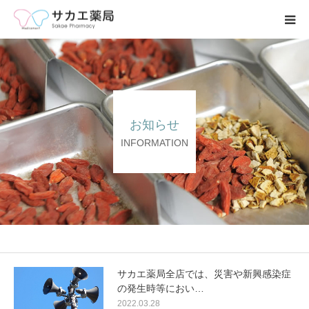
ホーム
事業内容
お知らせ
求人募集
INFORMATION
会社案内
ブログ
お問い合わせ
サカエ薬局全店では、災害や新興感染症
の発生時等におい…
2022.03.28