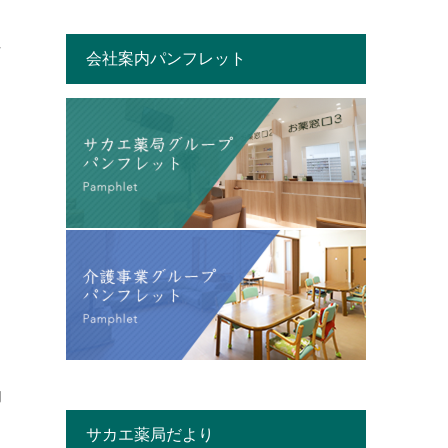
な
会社案内パンフレット
タ
的
ス
サカエ薬局だより