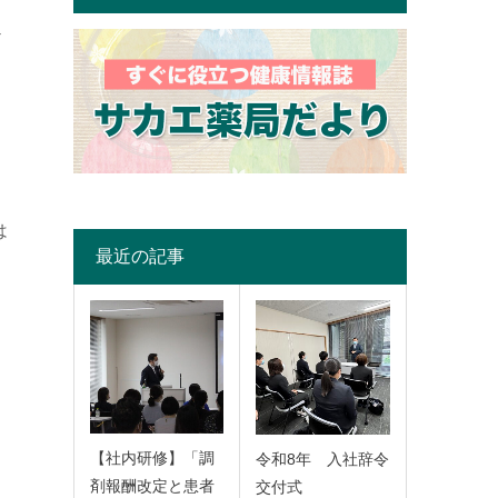
超
は
最近の記事
【社内研修】「調
令和8年 入社辞令
剤報酬改定と患者
交付式