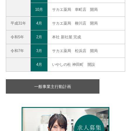
10月
サカエ薬局 幸町店 開局
平成31年
4月
サカエ薬局 柳川店 開局
令和5年
2月
本社 新社屋 完成
令和7年
3月
サカエ薬局 松浜店 開局
4月
いやしの杜 神田町 開設
一般事業主行動計画