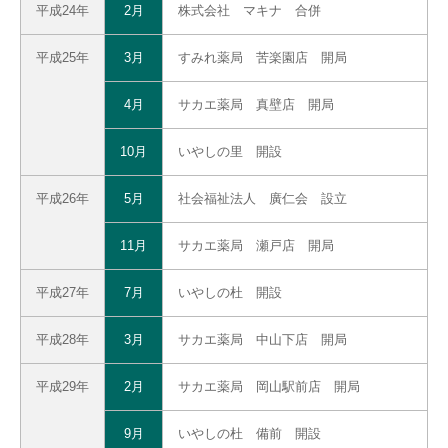
平成24年
2月
株式会社 マキナ 合併
平成25年
3月
すみれ薬局 苦楽園店 開局
4月
サカエ薬局 真壁店 開局
10月
いやしの里 開設
平成26年
5月
社会福祉法人 廣仁会 設立
11月
サカエ薬局 瀬戸店 開局
平成27年
7月
いやしの杜 開設
平成28年
3月
サカエ薬局 中山下店 開局
平成29年
2月
サカエ薬局 岡山駅前店 開局
9月
いやしの杜 備前 開設