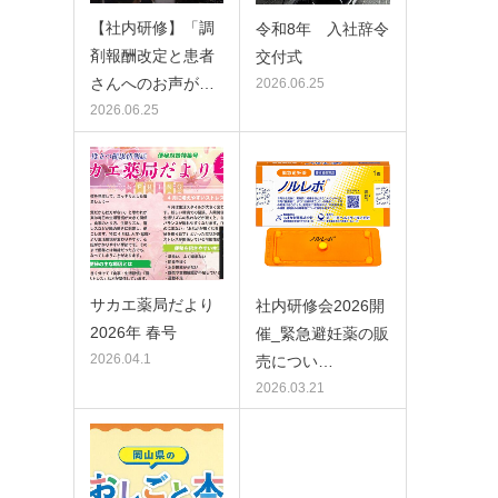
【社内研修】「調
令和8年 入社辞令
剤報酬改定と患者
交付式
さんへのお声が…
2026.06.25
2026.06.25
サカエ薬局だより
社内研修会2026開
2026年 春号
催_緊急避妊薬の販
2026.04.1
売につい…
2026.03.21