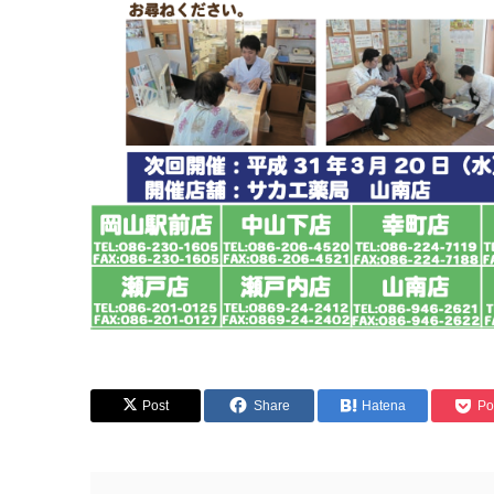
Post
Share
Hatena
Po