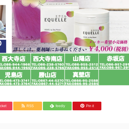
cket
RSS
feedly
Pin it