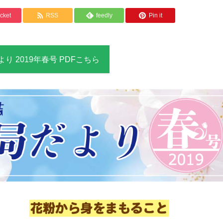
cket
RSS
feedly
Pin it
り 2019年春号 PDFこちら