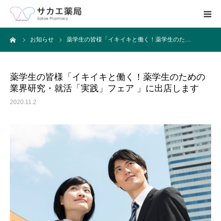
ーム
お知らせ
薬学生の皆様「イキイキと働く！薬学生のた…
ホーム
事業内容
薬学生の皆様「イキイキと働く！薬学生のための
業界研究・就活「実践」フェア 」に出店します
求人募集
2020.11.2
会社案内
ブログ
お問い合わせ