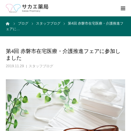
ーム
ブログ
スタッフブログ
第4回 赤磐市在宅医療・介護推進フ
ホーム
ェアに…
事業内容
第4回 赤磐市在宅医療・介護推進フェアに参加し
ました
求人募集
2019.11.29
スタッフブログ
会社案内
ブログ
お問い合わせ